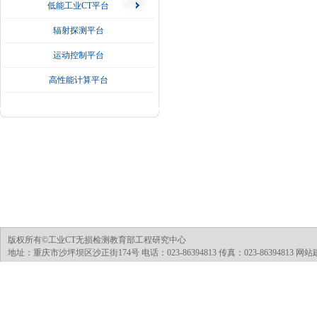
低能工业CT平台
辐射探测平台
运动控制平台
高性能计算平台
版权所有©工业CT无损检测教育部工程研究中心
地址：重庆市沙坪坝区沙正街174号 电话：023-86394813 传真：023-86394813 网